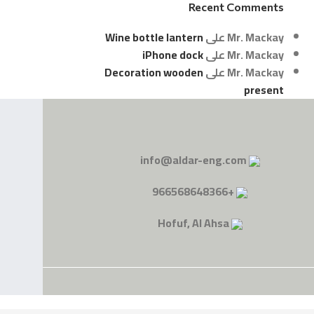
Recent Comments
Mr. Mackay
على
Wine bottle lantern
Mr. Mackay
على
iPhone dock
Mr. Mackay
على
Decoration wooden
present
info@aldar-eng.com
+966568648366
Hofuf, Al Ahsa