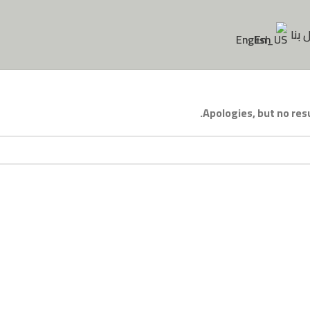
 بنا
English
Apologies, but no resu