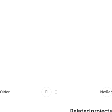
Older
Newer
Related projects